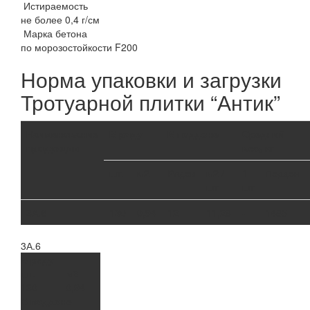
Истираемость
не более 0,4 г/см
Марка бетона
по морозостойкости F200
Норма упаковки и загрузки
Тротуарной плитки “Антик”
Наименование
В ряду
В поддоне
Средний
продукции
вес, кг
шт.
м2
Рядов
м2 /
1
Поддон
шт
шт
3А.6
130
0,94
12
11,28
-
1485
3А.6
В ряду
шт.
м2
130
0,94
В поддоне