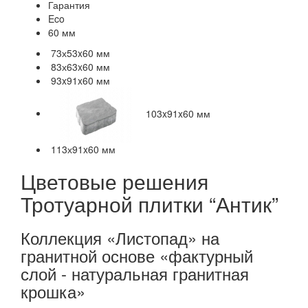
Гарантия
Eco
60 мм
73х53x60 мм
83х63x60 мм
93x91x60 мм
103x91x60 мм
113х91x60 мм
Цветовые решения
Тротуарной плитки “Антик”
Коллекция «Листопад» на
гранитной основе
«фактурный
слой - натуральная гранитная
крошка»