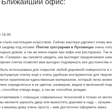
Ближайший офис:
0-16.00
и стало настоящим искусством. Сейчас мастера уделяют этому мно
й шедевр под ногами.
Плитка тротуарная в Луховицах
очень поп
родных домов, а так же мини-парки при кафе или ресторанах. Так ж
еле «Галерея» вы сможете увидеть, как выглядит предлагаемая на
уарная плитка позволит вам выгодно подчеркнуть все достоинства 
 быть использована для покрытия любой дорожной поверхности и 
 тротуарную плитку ещё и очень удобным инструментом для творчес
ляется практически единственным материалом, который легко можн
ужно определиться в ее цветом, размером, видом и величиной покр
, способом отвода воды, а так же способом укладки.
отавливаем с помощью современных технологий и только из эколог
 вы желаете украсить двор или вымостить дорожки в саду – лучши
у к вашему дому очень просто – вам достаточно оформить заказ.