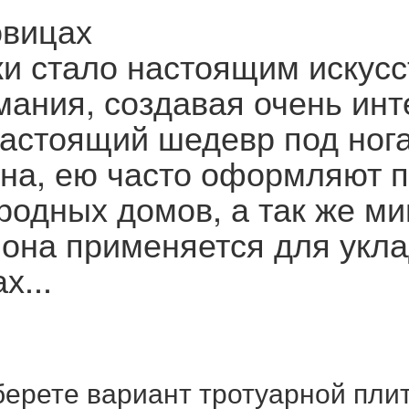
овицах
и стало настоящим искусс
мания, создавая очень ин
астоящий шедевр под нога
рна, ею часто оформляют 
ородных домов, а так же м
 она применяется для укла
х...
ерете вариант тротуарной пли