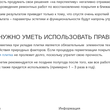
ность продумать свои решения «на перспективу» негативно отражают
 проведения ремонтных работ по восстановлению покрытия в ближа
йшим результатом приведет только к тому, что спустя очень коротк
ьтата – параметры эстетики и функциональности будут напрочь ут
 НУЖНО УМЕТЬ ИСПОЛЬЗОВАТЬ ПРА
рметика при укладке плитки является обязательным элементом тех
ействия природных факторов. Если процедура герметизации покрыт
я плитка
не пролежит долго, поскольку утратит свою прочность.
етик рекомендуется не позднее полугода после того, как все рабо
 также придется использовать (примерно 1 – 3 раза в год).
ы
Информация