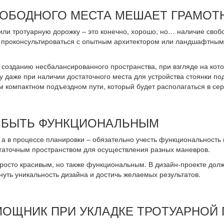
ОБОДНОГО МЕСТА МЕШАЕТ ГРАМОТ
ли тротуарную дорожку – это конечно, хорошо, но… наличие своб
т проконсультироваться с опытным архитектором или ландшафтным
озданию несбалансированного пространства, при взгляде на которо
му даже при наличии достаточного места для устройства стоянки п
 компактном подъездном пути, который будет располагаться в се
 БЫТЬ ФУНКЦИОНАЛЬНЫМ
 а в процессе планировки – обязательно учесть функциональность
статочным пространством для осуществления разных маневров.
росто красивым, но также функциональным. В дизайн-проекте долж
ть уникальность дизайна и достичь желаемых результатов.
ОЩНИК ПРИ УКЛАДКЕ ТРОТУАРНОЙ 