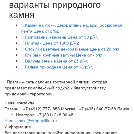
варианты природного
камня
Камни на люки, декоративные шары, бордюрная
лента
Цена от р/м2
Галтованный камень
Цена от 30 р/кг.
Плитняк
Цена от 1600 р/м2
Отсыпки цветные декоративные
Цена от 20 р/кг.
Глыбы и крупные валуны
Цена от - р/кг.
Валуны речные
Цена от 25 р/кг.
Галька природная
Цена от 18 р/кг.
«Прага» – сеть салонов тротуарной плитки, которая
предлагает комплексный подход к благоустройству
придомовой территории.
Наши контакты
Рязань +7 (4912) 777- 858
Москва +7 (495) 640-77-58
Пенза
Н. Новгород +7 (831) 218 00 48
E-mail: sale@pragaplitka.ru
Информация
Вся представленная на сайте информация, касающаяся