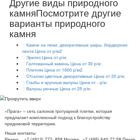
Другие виды природного
камня
Посмотрите другие
варианты природного
камня
Камни на люки, декоративные шары, бордюрная
лента
Цена от р/м2
Эрклез
Цена от р/кг.
Галтованный камень
Цена от 30 р/кг.
Плитняк
Цена от 1600 р/м2
Отсыпки цветные декоративные
Цена от 20 р/кг.
Глыбы и крупные валуны
Цена от - р/кг.
Валуны речные
Цена от 25 р/кг.
«Прага» – сеть салонов тротуарной плитки, которая
предлагает комплексный подход к благоустройству
придомовой территории.
Наши контакты
Рязань +7 (4912) 777- 858
Москва +7 (495) 640-77-58
Пенза