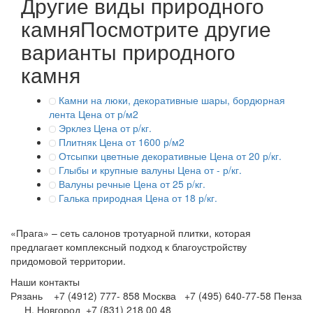
Другие виды природного
камня
Посмотрите другие
варианты природного
камня
Камни на люки, декоративные шары, бордюрная
лента
Цена от р/м2
Эрклез
Цена от р/кг.
Плитняк
Цена от 1600 р/м2
Отсыпки цветные декоративные
Цена от 20 р/кг.
Глыбы и крупные валуны
Цена от - р/кг.
Валуны речные
Цена от 25 р/кг.
Галька природная
Цена от 18 р/кг.
«Прага» – сеть салонов тротуарной плитки, которая
предлагает комплексный подход к благоустройству
придомовой территории.
Наши контакты
Рязань +7 (4912) 777- 858
Москва +7 (495) 640-77-58
Пенза
Н. Новгород +7 (831) 218 00 48